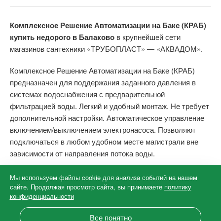
Комплексное Решение Автоматизации на Баке (КРАБ)
купить недорого в Балаково
в крупнейшей сети
магазинов сантехники «ТРУБОПЛАСТ» — «АКВАДОМ».
Комплексное Решение Автоматизации на Баке (КРАБ)
предназначен для поддержания заданного давления в
системах водоснабжения с предварительной
фильтрацией воды. Легкий и удобный монтаж. Не требует
дополнительной настройки. Автоматическое управление
включением/выключением электронасоса. Позволяют
подключаться в любом удобном месте магистрали вне
зависимости от направления потока воды.
Мы используем файлы cookie для анализа событий на нашем
©
2026
«ТРУБОПЛАСТ» — официальный сайт
·
Cеть магазинов
сайте. Продолжая просмотр сайта, вы принимаете
политику
сантехники в Балаково
конфиденциальности
Разработка сайта и дизайн:
revtail.ru
Все понятно