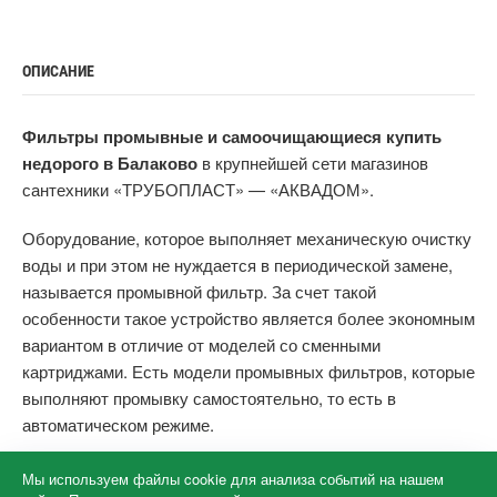
ОПИСАНИЕ
Фильтры промывные и самоочищающиеся купить
недорого в Балаково
в крупнейшей сети магазинов
сантехники «ТРУБОПЛАСТ» — «АКВАДОМ».
Оборудование, которое выполняет механическую очистку
воды и при этом не нуждается в периодической замене,
называется промывной фильтр. За счет такой
особенности такое устройство является более экономным
вариантом в отличие от моделей со сменными
картриджами. Есть модели промывных фильтров, которые
выполняют промывку самостоятельно, то есть в
автоматическом режиме.
Мы используем файлы cookie для анализа событий на нашем
©
2026
«ТРУБОПЛАСТ» — официальный сайт
·
Cеть магазинов